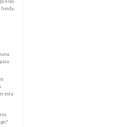
a a las
 funda,
 zona
 para
es
s
er esta
.
tros
gir?