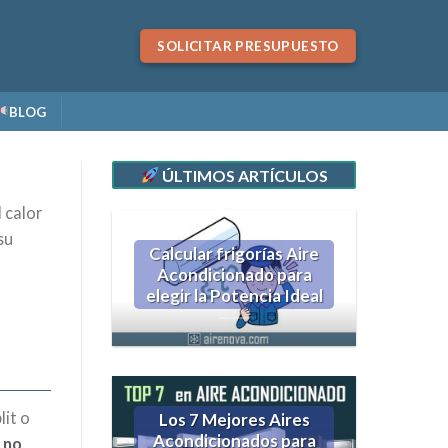
SOLICITAR PRESUPUESTO
BLOG
ÚLTIMOS ARTÍCULOS
 calor
su
Calcular frigorías Aire
Acondicionado para
elegir la Potencia Ideal
lit o
Los 7 Mejores Aires
Acondicionados para
s
no