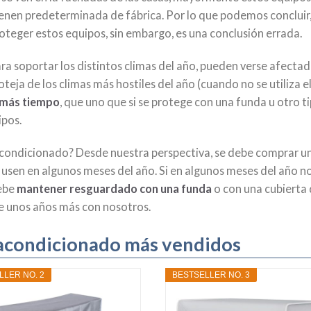
ienen predeterminada de fábrica. Por lo que podemos concluir
oteger estos equipos, sin embargo, es una conclusión errada.
ra soportar los distintos climas del año, pueden verse afecta
eja de los climas más hostiles del año (cuando no se utiliza e
 más
tiempo
, que uno que si se protege con una funda u otro t
ipos.
condicionado? Desde nuestra perspectiva, se debe comprar u
usen en algunos meses del año. Si en algunos meses del año n
debe
mantener resguardado con una funda
o con una cubierta
e unos años más con nosotros.
e acondicionado más vendidos
LLER NO. 2
BESTSELLER NO. 3