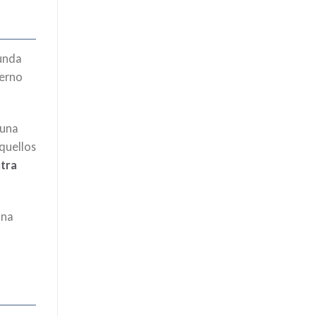
funda
ierno
 una
quellos
ntra
una