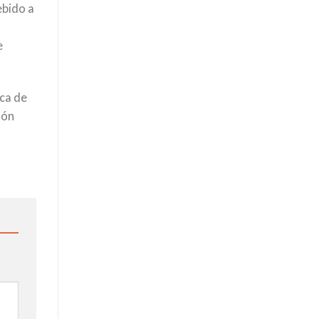
ebido a
e
ica de
ión