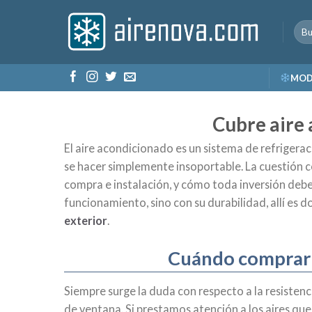
Skip
to
content
MOD
Cubre aire 
El aire acondicionado es un sistema de refrigeraci
se hacer simplemente insoportable. La cuestión c
compra e instalación, y cómo toda inversión deb
funcionamiento, sino con su durabilidad, allí es 
exterior
.
Cuándo comprar 
Siempre surge la duda con respecto a la resistencia
de ventana. Si prestamos atención a los aires qu