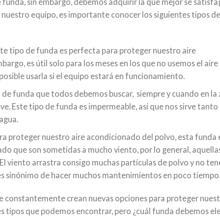
funda, sin embargo, debemos adquirir la que mejor se satisfag
nuestro equipo, es importante conocer los siguientes tipos de
ste tipo de funda es perfecta para proteger nuestro aire
bargo, es útil solo para los meses en los que no usemos el aire
posible usarla si el equipo estará en funcionamiento.
ipo de funda que todos debemos buscar, siempre y cuando en la
e. Este tipo de funda es impermeable, así que nos sirve tanto
 agua.
ara proteger nuestro aire acondicionado del polvo, esta funda 
ado que son sometidas a mucho viento, por lo general, aquella
El viento arrastra consigo muchas partículas de polvo y no ten
es sinónimo de hacer muchos mantenimientos en poco tiempo
que constantemente crean nuevas opciones para proteger nues
res tipos que podemos encontrar, pero ¿cuál funda debemos ele