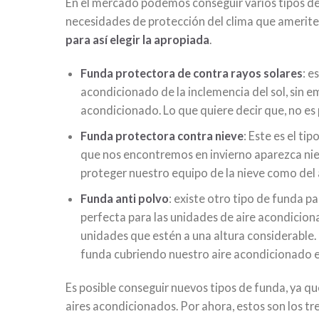
En el mercado podemos conseguir varios tipos de 
necesidades de protección del clima que amerite 
para así elegir la apropiada
.
Funda protectora de contra rayos solares
: e
acondicionado de la inclemencia del sol, sin em
acondicionado. Lo que quiere decir que, no es 
Funda protectora contra nieve
: Este es el t
que nos encontremos en invierno aparezca niev
proteger nuestro equipo de la nieve como del
Funda anti polvo
: existe otro tipo de funda p
perfecta para las unidades de aire acondicion
unidades que estén a una altura considerable. 
funda cubriendo nuestro aire acondicionado 
Es posible conseguir nuevos tipos de funda, ya 
aires acondicionados. Por ahora, estos son los t