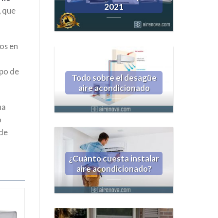
2021
, que
dos en
l
ipo de
Todo sobre el desagüe
aire acondicionado
na
o
 de
¿Cuánto cuesta instalar
aire acondicionado?