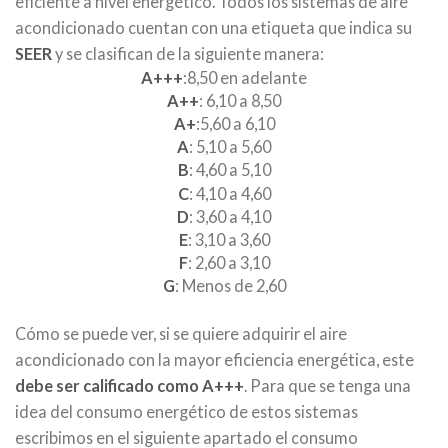
eficiente a nivel energético. Todos los sistemas de aire
acondicionado cuentan con una etiqueta que indica su
SEER
y se clasifican de la siguiente manera:
A+++
:8,50 en adelante
A++
: 6,10 a 8,50
A+
:5,60 a 6,10
A
: 5,10 a 5,60
B
: 4,60 a 5,10
C
: 4,10 a 4,60
D
: 3,60 a 4,10
E
: 3,10 a 3,60
F
: 2,60 a 3,10
G
: Menos de 2,60
Cómo se puede ver, si se quiere adquirir el aire
acondicionado con la mayor eficiencia energética, este
debe ser calificado como A+++
. Para que se tenga una
idea del consumo energético de estos sistemas
escribimos en el siguiente apartado el consumo